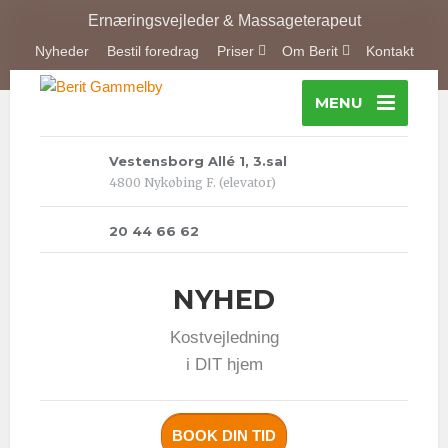
Ernæringsvejleder & Massageterapeut
Nyheder
Bestil foredrag
Priser
Om Berit
Kontakt
MENU
Vestensborg Allé 1, 3.sal
4800 Nykøbing F. (elevator)
20 44 66 62
NYHED
Kostvejledning
i DIT hjem
BOOK DIN TID