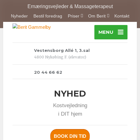
Ernæringsvejleder & Massageterapeut
Nyheder
Bestil foredrag
Priser
Om Berit
Kontakt
MENU
Vestensborg Allé 1, 3.sal
4800 Nykøbing F. (elevator)
20 44 66 62
NYHED
Kostvejledning
i DIT hjem
BOOK DIN TID