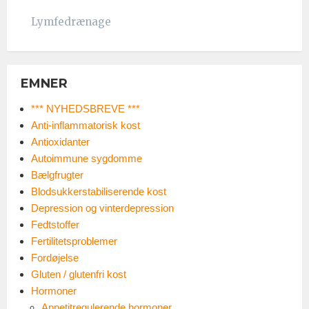
Lymfedrænage
EMNER
*** NYHEDSBREVE ***
Anti-inflammatorisk kost
Antioxidanter
Autoimmune sygdomme
Bælgfrugter
Blodsukkerstabiliserende kost
Depression og vinterdepression
Fedtstoffer
Fertilitetsproblemer
Fordøjelse
Gluten / glutenfri kost
Hormoner
Appetitregulerende hormoner