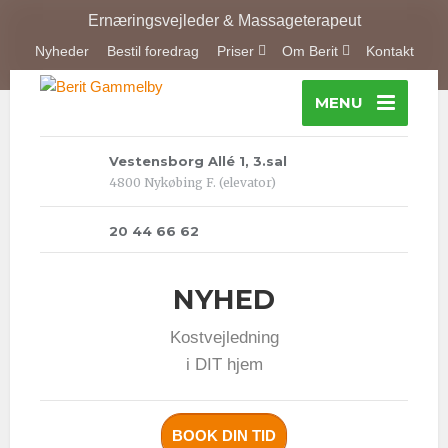
Ernæringsvejleder & Massageterapeut
Nyheder
Bestil foredrag
Priser
Om Berit
Kontakt
MENU
Vestensborg Allé 1, 3.sal
4800 Nykøbing F. (elevator)
20 44 66 62
NYHED
Kostvejledning
i DIT hjem
BOOK DIN TID