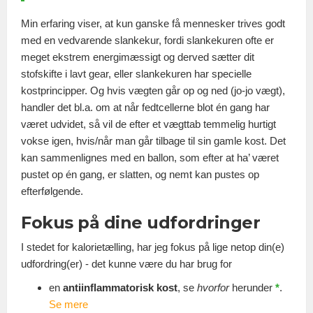
Min erfaring viser, at kun ganske få mennesker trives godt
med en vedvarende slankekur, fordi slankekuren ofte er
meget ekstrem energimæssigt og derved sætter dit
stofskifte i lavt gear, eller slankekuren har specielle
kostprincipper. Og hvis vægten går op og ned (jo-jo vægt),
handler det bl.a. om at når fedtcellerne blot én gang har
været udvidet, så vil de efter et vægttab temmelig hurtigt
vokse igen, hvis/når man går tilbage til sin gamle kost. Det
kan sammenlignes med en ballon, som efter at ha’ været
pustet op én gang, er slatten, og nemt kan pustes op
efterfølgende.
Fokus på dine udfordringer
I stedet for kalorietælling, har jeg fokus på lige netop din(e)
udfordring(er) - det kunne være du har brug for
en
antiinflammatorisk kost
, se
hvorfor
herunder
*
.
Se mere