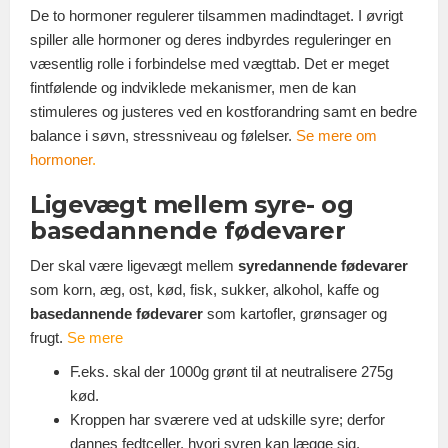
De to hormoner regulerer tilsammen madindtaget. I øvrigt
spiller alle hormoner og deres indbyrdes reguleringer en
væsentlig rolle i forbindelse med vægttab. Det er meget
fintfølende og indviklede mekanismer, men de kan
stimuleres og justeres ved en kostforandring samt en bedre
balance i søvn, stressniveau og følelser.
Se mere om
hormoner
.
Ligevægt mellem syre- og
basedannende fødevarer
Der skal være ligevægt mellem
syredannende fødevarer
som korn, æg, ost, kød, fisk, sukker, alkohol, kaffe og
basedannende fødevarer
som kartofler, grønsager og
frugt.
Se mere
F.eks. skal der 1000g grønt til at neutralisere 275g
kød.
Kroppen har sværere ved at udskille syre; derfor
dannes fedtceller, hvori syren kan lægge sig.