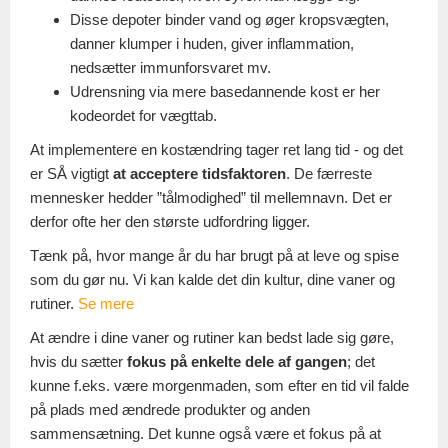
Disse depoter binder vand og øger kropsvægten,
danner klumper i huden, giver inflammation,
nedsætter immunforsvaret mv.
Udrensning via mere basedannende kost er her
kodeordet for vægttab.
At implementere en kostændring tager ret lang tid - og det
er SÅ vigtigt
at acceptere tidsfaktoren
. De færreste
mennesker hedder ”tålmodighed” til mellemnavn. Det er
derfor ofte her den største udfordring ligger.
Tænk på, hvor mange år du har brugt på at leve og spise
som du gør nu. Vi kan kalde det din kultur, dine vaner og
rutiner.
Se mere
At ændre i dine vaner og rutiner kan bedst lade sig gøre,
hvis du sætter
fokus på enkelte dele af gangen
; det
kunne f.eks. være morgenmaden, som efter en tid vil falde
på plads med ændrede produkter og anden
sammensætning. Det kunne også være et fokus på at