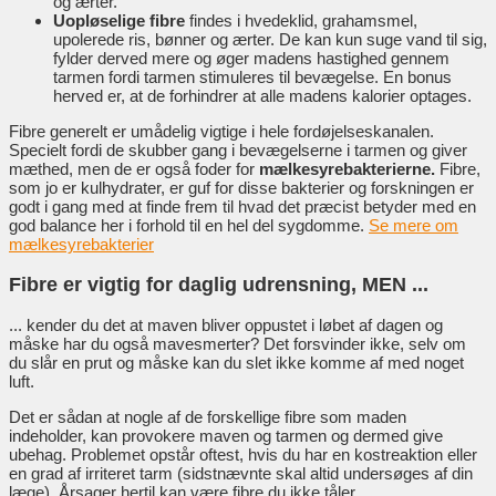
og ærter.
Uopløselige fibre
findes i hvedeklid, grahamsmel,
upolerede ris, bønner og ærter. De kan kun suge vand til sig,
fylder derved mere og øger madens hastighed gennem
tarmen fordi tarmen stimuleres til bevægelse. En bonus
herved er, at de forhindrer at alle madens kalorier optages.
Fibre generelt er umådelig vigtige i hele fordøjelseskanalen.
Specielt fordi de skubber gang i bevægelserne i tarmen og giver
mæthed, men de er også foder for
mælkesyrebakterierne.
Fibre,
som jo er kulhydrater, er guf for disse bakterier og forskningen er
godt i gang med at finde frem til hvad det præcist betyder med en
god balance her i forhold til en hel del sygdomme.
Se mere om
mælkesyrebakterier
Fibre er vigtig for daglig udrensning, MEN ...
... kender du det at maven bliver oppustet i løbet af dagen og
måske har du også mavesmerter? Det forsvinder ikke, selv om
du slår en prut og måske kan du slet ikke komme af med noget
luft.
Det er sådan at nogle af de forskellige fibre som maden
indeholder, kan provokere maven og tarmen og dermed give
ubehag. Problemet opstår oftest, hvis du har en kostreaktion eller
en grad af irriteret tarm (sidstnævnte skal altid undersøges af din
læge). Årsager hertil kan være fibre du ikke tåler.