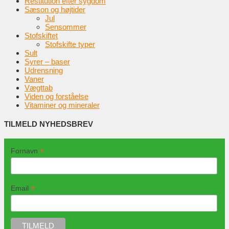
Restitution efter sygdom
Sæson og højtider
Jul
Sensommer
Stofskiftet
Stofskifte typer
Sult
Syrer – baser
Udrensning
Vaner
Vægttab
Viden og forståelse
Vitaminer og mineraler
TILMELD NYHEDSBREV
*
Fornavn
*
Email