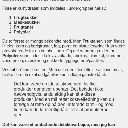
Fibre er kulhydrater, som inddeles i undergrupper f.eks.:
Frugtsukker
Mælkesukker
Frugtaner
Polyoler
De to første er mange bekendte med. Men
Fruktaner
, som findes
i f.eks. korn og bælgfrugter, løg, porre og pistacienødder kan være
provokerende for en irritabel tarm. Og det samme gælder for
Polyoler
som findes i f.eks. avokado, abrikos, blomkål, blommer,
vandmelon, svesker og sukkerfri tyggegummi/pastiller.
Vi
skal
ha’ fibre i kosten. Men det er en stor lettelse at finde ud af,
hvilke fibre du skal undgå eller kun indtage ganske få af.
Det kan være en idé at skrive ned, hvilke
produkter der giver ubehag. Det betyder ikke
nødvendigvis, at du aldrig kan tåle disse
produkter. Med en målrettet kostvejledning kan du
forsøge at rette op på den irriterede tarm - og med
tiden kan du formentlig tåle flere af produkterne
igen.
Det kan være et omfattende detektivarbejde, men jeg kan