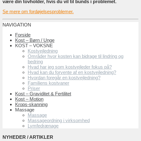
være din tovholder, hvis du vil til bunds i problemet.
Se mere om fordøjelsesproblemer.
NAVIGATION
Forside
Kost – Børn / Unge
KOST – VOKSNE
Kostvejledning
Områder hvor kosten kan bidrage til lindring og
bedring
Hvad har jeg som kostvejleder fokus på?
Hvad kan du forvente af en kostvejledning?
Hvordan foregår en kostvejledning?
Familiens kostvaner
Priser
Kost – Graviditet & Fertilitet
Kost – Motion
Krops-skanning
Massage
Massage
Massageordning i virksomhed
Lymfedrænage
NYHEDER / ARTIKLER