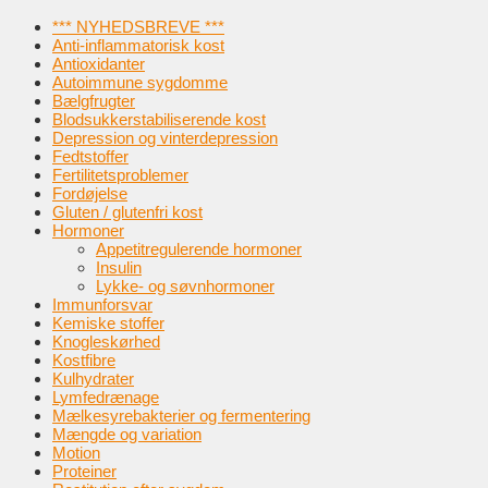
*** NYHEDSBREVE ***
Anti-inflammatorisk kost
Antioxidanter
Autoimmune sygdomme
Bælgfrugter
Blodsukkerstabiliserende kost
Depression og vinterdepression
Fedtstoffer
Fertilitetsproblemer
Fordøjelse
Gluten / glutenfri kost
Hormoner
Appetitregulerende hormoner
Insulin
Lykke- og søvnhormoner
Immunforsvar
Kemiske stoffer
Knogleskørhed
Kostfibre
Kulhydrater
Lymfedrænage
Mælkesyrebakterier og fermentering
Mængde og variation
Motion
Proteiner