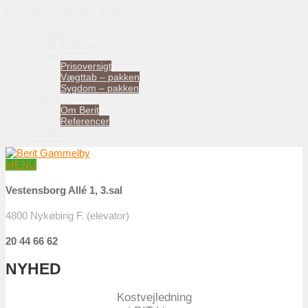
Ernæringsvejleder & Massageterapeut
Nyheder
Bestil foredrag
Priser
Prisoversigt
Vægttab – pakken
Sygdom – pakken
Om Berit
Om Berit
Referencer
Kontakt
MENU
Vestensborg Allé 1, 3.sal
4800 Nykøbing F. (elevator)
20 44 66 62
NYHED
Kostvejledning